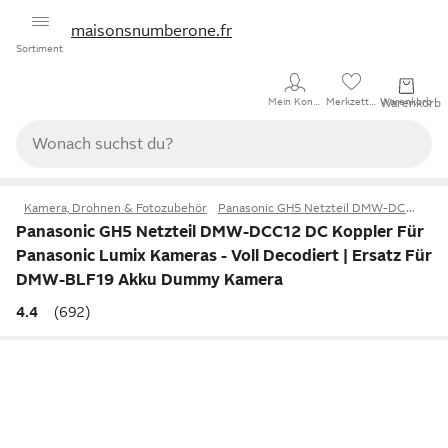
maisonsnumberone.fr
Sortiment
Θ
♥
Mein Konto
Merkzettel
Warenkorb
Warenkorb
Kamera, Drohnen & Fotozubehör
Panasonic GH5 Netzteil DMW-DCC12 DC Koppler Für Panasonic Lumix Kameras - Voll Decodiert | Ersatz Für DMW-BLF19 Akku Dummy Kamera
Panasonic GH5 Netzteil DMW-DCC12 DC Koppler Für
Panasonic Lumix Kameras - Voll Decodiert | Ersatz Für
DMW-BLF19 Akku Dummy Kamera
4.4
(692)