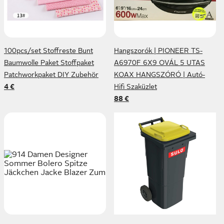
100pcs/set Stoffreste Bunt
Hangszorók | PIONEER TS-
Baumwolle Paket Stoffpaket
A6970F 6X9 OVÁL 5 UTAS
Patchworkpaket DIY Zubehör
KOAX HANGSZÓRÓ | Autó-
4 €
Hifi Szaküzlet
88 €