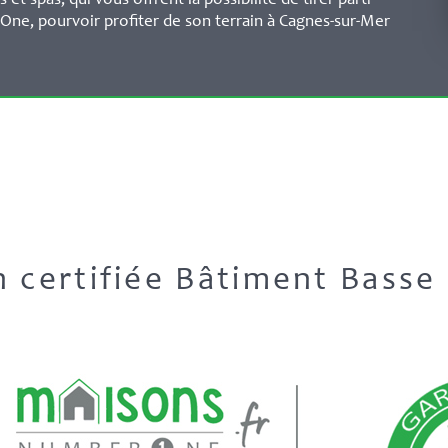
et spas, qui vous offrent la possibilité de tirer parti
ne, pourvoir profiter de son terrain à Cagnes-sur-Mer
on certifiée Bâtiment Bass