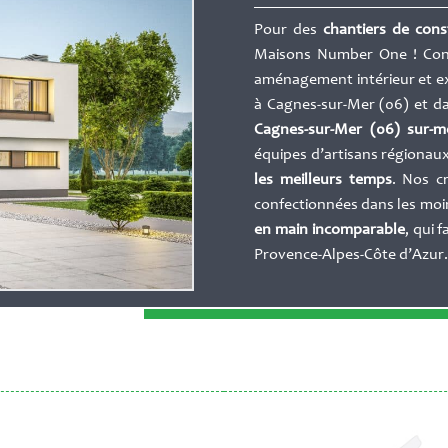
Pour des
chantiers de const
Maisons Number One ! Cons
aménagement intérieur et ext
à Cagnes-sur-Mer (06) et da
Cagnes-sur-Mer (06) sur-m
équipes d’artisans régionaux
les meilleurs temps
. Nos c
confectionnées dans les moin
en main incomparable
, qui 
Provence-Alpes-Côte d’Azur.