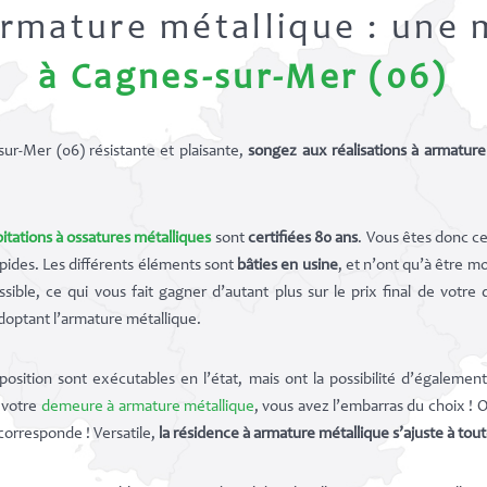
armature métallique : une 
à Cagnes-sur-Mer (06)
r-Mer (06) résistante et plaisante,
songez aux réalisations à armature
itations à ossatures métalliques
sont
certifiées 80 ans
. Vous êtes donc cer
apides. Les différents éléments sont
bâties en usine
, et n’ont qu’à être 
essible, ce qui vous fait gagner d’autant plus sur le prix final de vo
doptant l’armature métallique.
position sont exécutables en l’état, mais ont la possibilité d’égale
e votre
demeure à armature métallique
, vous avez l’embarras du choix ! 
orresponde ! Versatile,
la résidence à armature métallique s’ajuste à to