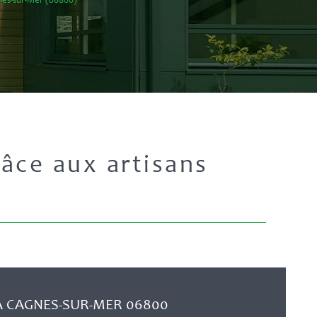
gnes-sur-Mer (06800)
âce aux artisans
À CAGNES-SUR-MER 06800