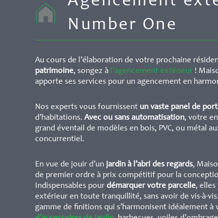
Agencement extér
Number One
Au cours de l’élaboration de votre prochaine réside
patrimoine
, songez à
l’agencement extérieur
! Mais
apporte ses services pour un agencement en harmonie
Nos experts vous fournissent
un vaste panel de porta
d’habitations.
Avec ou sans automatisation
, votre e
grand éventail de modèles en bois, PVC, ou métal aux
concurrentiel.
En vue de jouir d’un
jardin à l’abri des regards
, Maiso
de premier ordre à prix compétitif pour la concepti
Indispensables pour
démarquer votre parcelle
, elle
extérieur en toute tranquillité, sans avoir de vis-à-
gamme de finitions qui s’harmonisent idéalement à 