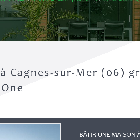
on Number One
Constructeur maison Alpes-Maritimes
Bâtir sa maison à Ca
 à Cagnes-sur-Mer (06) gr
 One
BÂTIR UNE MAISON 