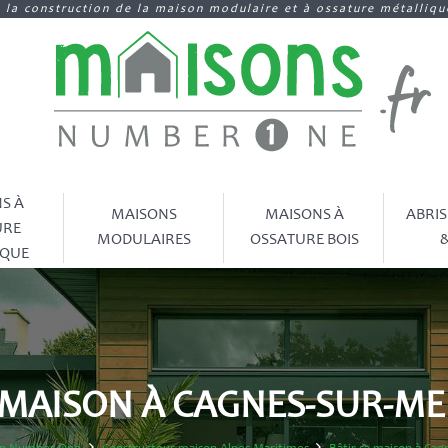
e la construction de la maison modulaire et à ossature métalliq
S À
MAISONS
MAISONS À
ABRIS
URE
MODULAIRES
OSSATURE BOIS
&
IQUE
 MAISON À CAGNES-SUR-ME