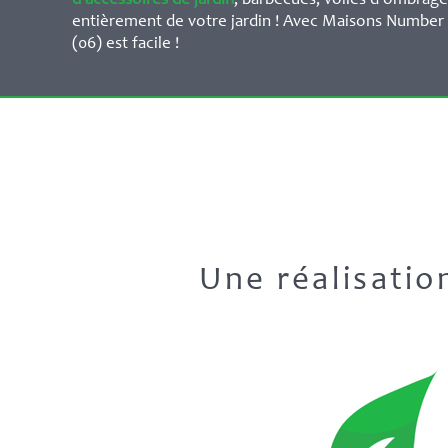
d’accessoires de jardin
, barbecues, voiles d’ombrages 
entièrement de votre jardin ! Avec Maisons Number O
(06) est facile !
Une réalisati